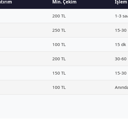
atırım
Min. Çekim
İşlem
200 TL
1-3 sa
250 TL
15-30
100 TL
15 dk
200 TL
30-60
150 TL
15-30
100 TL
Anınd