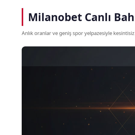
Milanobet Canlı Bah
Anlık oranlar ve geniş spor yelpazesiyle kesintisiz