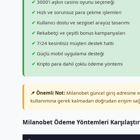
3000'i aşkın casino oyunu seçeneği
Hızlı ve sorunsuz para çekme işlemleri
Kullanıcı dostu ve sezgisel arayüz tasarımı
Rekabetçi ve çeşitli bonus kampanyaları
7/24 kesintisiz müşteri destek hattı
Güçlü mobil uygulama desteği
Kripto para dahil çoklu ödeme yöntemi
📌 Önemli Not:
Milanobet güncel giriş adresine er
kullanımına gerek kalmadan doğrudan erişim sağla
Milanobet Ödeme Yöntemleri Karşılaştı