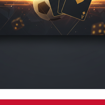
 Giriş 2026 —