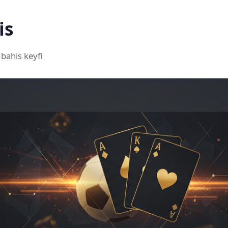
is
 bahis keyfi