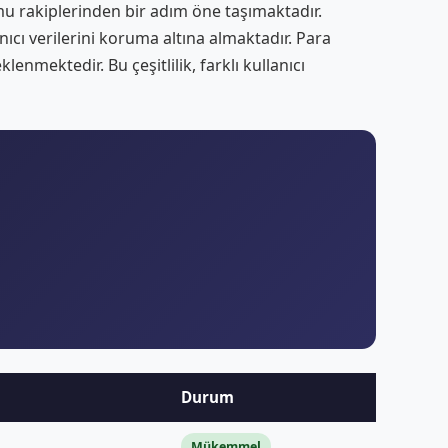
mu rakiplerinden bir adım öne taşımaktadır.
ıcı verilerini koruma altına almaktadır. Para
enmektedir. Bu çeşitlilik, farklı kullanıcı
Durum
Mükemmel