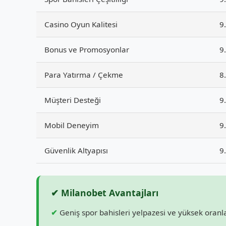
Casino Oyun Kalitesi
9
Bonus ve Promosyonlar
9
Para Yatırma / Çekme
8
Müşteri Desteği
9
Mobil Deneyim
9
Güvenlik Altyapısı
9
✔ Milanobet Avantajları
Geniş spor bahisleri yelpazesi ve yüksek oranl