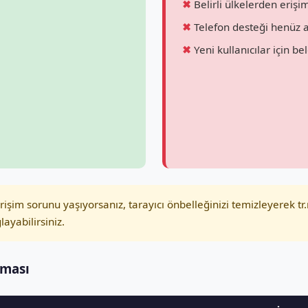
Belirli ülkelerden erişi
Telefon desteği henüz a
Yeni kullanıcılar için b
işim sorunu yaşıyorsanız, tarayıcı önbelleğinizi temizleyerek t
yabilirsiniz.
rması