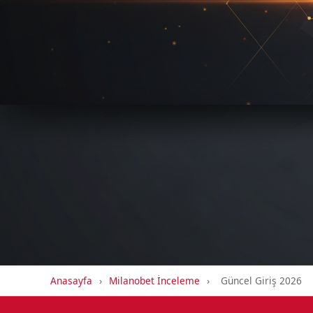
Anasayfa
›
Milanobet İnceleme
›
Güncel Giriş 2026
Milanobet Güncel