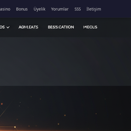
asino
Bonus
Üyelik
Yorumlar
SSS
İletişim