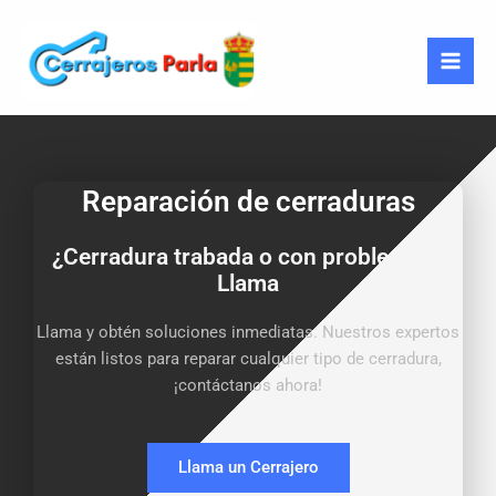
Ir
al
contenido
Reparación de cerraduras
¿Cerradura trabada o con problemas?
Llama
Llama y obtén soluciones inmediatas. Nuestros expertos
están listos para reparar cualquier tipo de cerradura,
¡contáctanos ahora!
Llama un Cerrajero